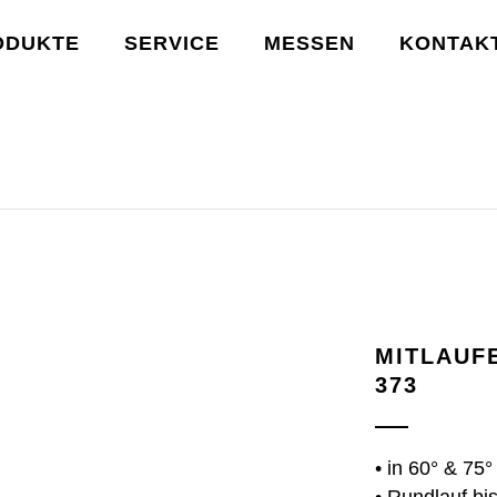
ODUKTE
SERVICE
MESSEN
KONTAK
AUFENDE ZENTRIERKEGEL: 363 & 373
MITLAUF
373
• in 60° & 75