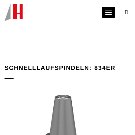
Toggle navi
SCHNELLLAUFSPINDELN: 834ER